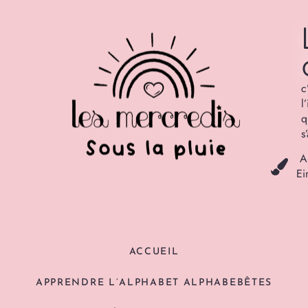
c
l
q
s
A
Ei
ACCUEIL
APPRENDRE L’ALPHABET ALPHABEBÊTES