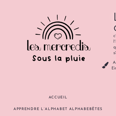
c
l
q
s
A
Ei
ACCUEIL
APPRENDRE L’ALPHABET ALPHABEBÊTES