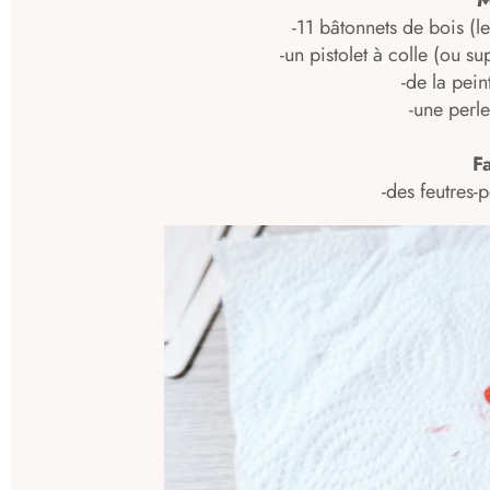
M
-11 bâtonnets de bois (l
-un pistolet à colle (ou su
-de la pein
-une perl
Fa
-des feutres