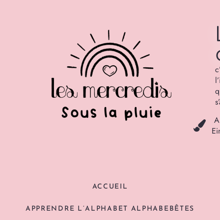
c
l
q
s
A
Ei
ACCUEIL
APPRENDRE L’ALPHABET ALPHABEBÊTES