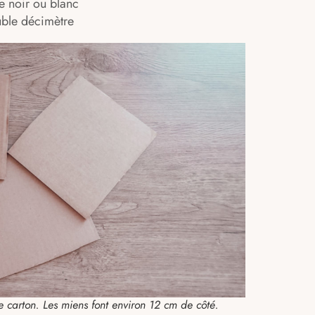
re noir ou blanc
uble décimètre
carton. Les miens font environ 12 cm de côté.