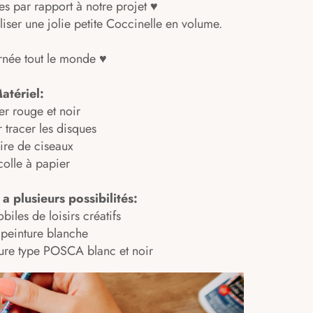
es par rapport à notre projet ♥
iser une jolie petite Coccinelle en volume.
urnée tout le monde ♥
atériel:
er rouge et noir
 tracer les disques
ire de ciseaux
 colle à papier
 a plusieurs possibilités:
biles de loisirs créatifs
a peinture blanche
nture type POSCA blanc et noir