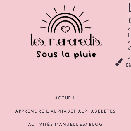
c
l
q
s
A
Ei
ACCUEIL
APPRENDRE L’ALPHABET ALPHABEBÊTES
ACTIVITÉS MANUELLES/ BLOG