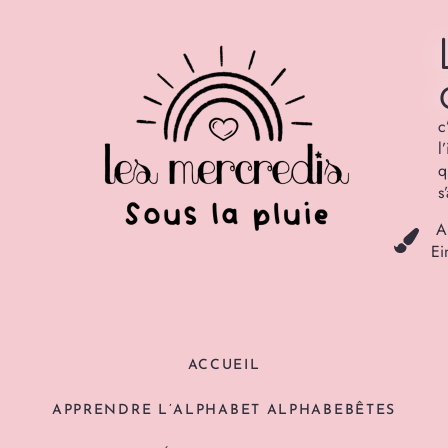
c
l
q
s
A
Ei
ACCUEIL
APPRENDRE L’ALPHABET ALPHABEBÊTES