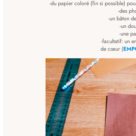
-du papier coloré (fin si possible) pou
-des ph
-un bâton de
-un do
-une pa
-facultatif: un
de cœur (
EMP