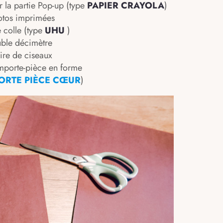
r la partie Pop-up (type
PAPIER CRAYOLA
)
otos imprimées
 colle (type
UHU
)
uble décimètre
ire de ciseaux
 emporte-pièce en forme
ORTE PIÈCE CŒUR
)