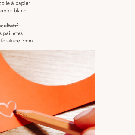
 colle à papier
papier blanc
cultatif:
s paillettes
rforatrice 3mm