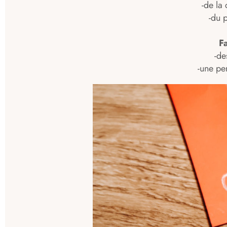
-de la
-du 
Fa
-de
-une pe