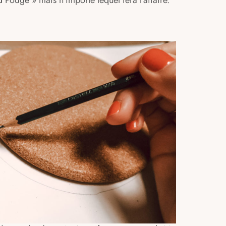
od Podge » mais n’importe lequel fera l’affaire.
⠀⠀
⠀ ⠀