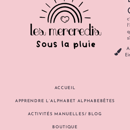
c
l
q
s
A
Ei
ACCUEIL
APPRENDRE L’ALPHABET ALPHABEBÊTES
ACTIVITÉS MANUELLES/ BLOG
BOUTIQUE