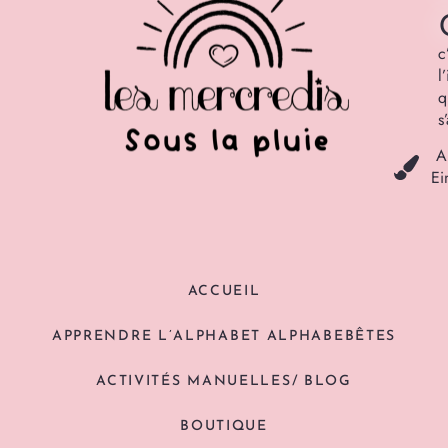
c
l
q
s
A
Ei
ACCUEIL
APPRENDRE L’ALPHABET ALPHABEBÊTES
ACTIVITÉS MANUELLES/ BLOG
BOUTIQUE