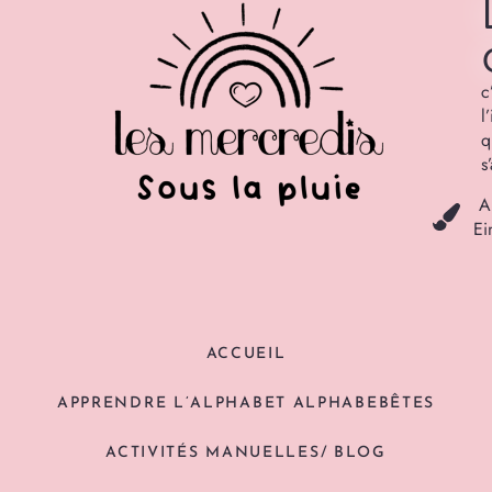
c
l
q
s
A
Ei
ACCUEIL
APPRENDRE L’ALPHABET ALPHABEBÊTES
ACTIVITÉS MANUELLES/ BLOG