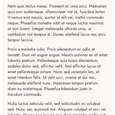
Nam quis lectus massa. Praesent ac urna arcu. Maecenas
quis orci scelerisque, ullamcorper nisl id, faucibus tortor.
Vivamus erat mauris, auctor id elit vel, mattis commodo
neque. Phasellus molestie nibh et neque luctus maximus
at non lorem. Integer malesuada ultrices urna, ut
vestibulum nisl tempus at. Donec eleifend lacus nec arcu
tempor lacinia.
Proin a molestie odio. Proin elementum ac odio at
laoreet. Duis vel augue augue. Mauris pulvinar ex sit amet
lobortis pretium. Pellentesque quis turpis elementum,
sodales dolor sed, efficitur velit. Sed efficitur lacus sit
amet pellentesque ornare. Nunc sed venenatis leo, sit
amet interdum felis. Ut velit orci, viverra et dui nec,
malesuada eleifend nunc. Maecenas tempor pretium
diam eu scelerisque. Phasellus bibendum justo in
tincidunt commodo.
Nulla luctus vehicula velit, sed sollicitudin mi volutpat
sed. Nunc nec euismod nisl. Aliquam volutpat at orci vel
lobortis. Donec non mauris nec diam molestie mollis sed