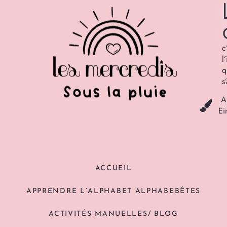
c
l
q
s
A
Ei
ACCUEIL
APPRENDRE L’ALPHABET ALPHABEBÊTES
ACTIVITÉS MANUELLES/ BLOG